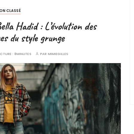
ON CLASSÉ
lla Hadid : L’évolution des
s du style grunge
ECTURE :
8MINUTES
PAR
MIMIEGILLES