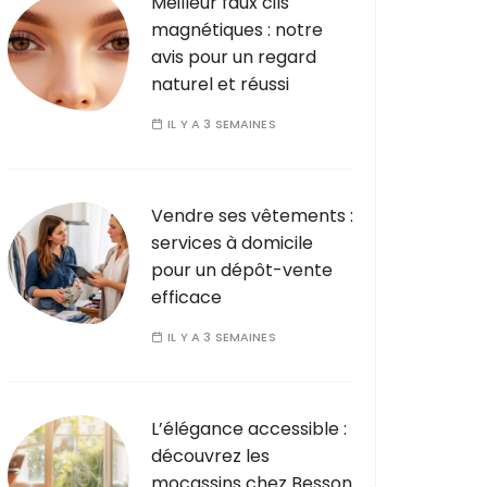
Meilleur faux cils
magnétiques : notre
avis pour un regard
naturel et réussi
IL Y A 3 SEMAINES
Vendre ses vêtements :
services à domicile
pour un dépôt-vente
efficace
IL Y A 3 SEMAINES
L’élégance accessible :
découvrez les
mocassins chez Besson