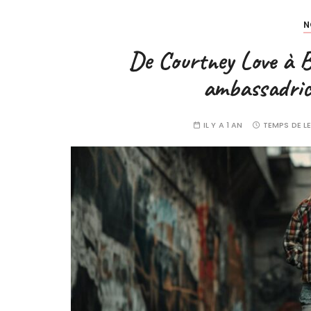
N
De Courtney Love à Be
ambassadrice
IL Y A 1 AN
TEMPS DE L