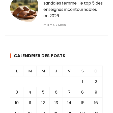
sandales femme : le top 5 des
enseignes incontournables
en 2026
IL Y A 2 MOIS
CALENDRIER DES POSTS
L
M
M
J
V
S
D
1
2
3
4
5
6
7
8
9
10
11
12
13
14
15
16