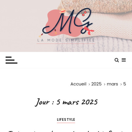
P
a
s
s
e
r
a
Mimiegilles
La mode simplifiée
u
c
o
n
Accueil
2025
mars
5
t
e
Jour :
5 mars 2025
n
u
LIFESTYLE